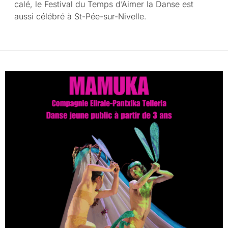
calé, le Festival du Temps d’Aimer la Danse est
aussi célébré à St-Pée-sur-Nivelle.