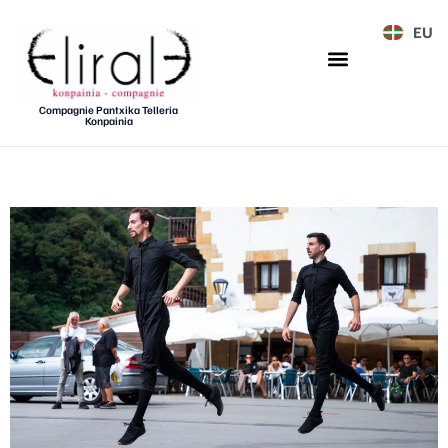
EU
Compagnie Pantxika Telleria
Konpainia