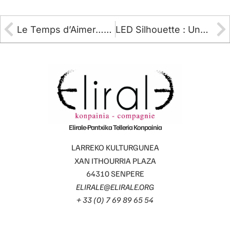
Le Temps d’Aimer…Dantzaz
LED Silhouette : Une conférence dansée à propos de leur prochaine création ULTIMATUM
Elirale-Pantxika Telleria Konpainia
LARREKO KULTURGUNEA
XAN ITHOURRIA PLAZA
64310 SENPERE
ELIRALE@ELIRALE.ORG
+ 33 (0) 7 69 89 65 54