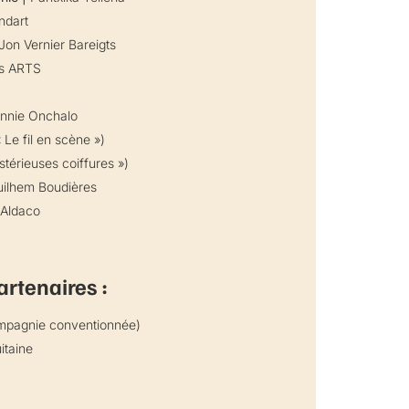
ndart
 Jon Vernier Bareigts
es ARTS
nnie Onchalo
 Le fil en scène »)
térieuses coiffures »)
ilhem Boudières
 Aldaco
rtenaires :
mpagnie conventionnée)
itaine