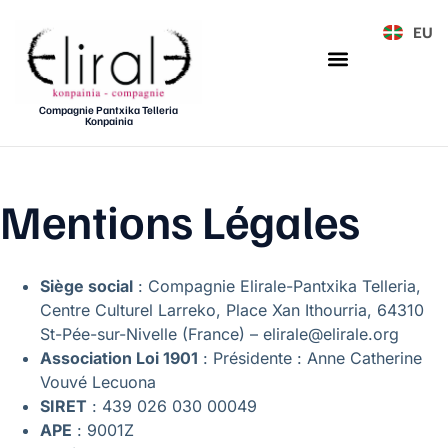
EU
Compagnie Pantxika Telleria
Konpainia
Mentions Légales
Siège social
: Compagnie Elirale-Pantxika Telleria,
Centre Culturel Larreko, Place Xan Ithourria, 64310
St-Pée-sur-Nivelle (France) – elirale@elirale.org
Association Loi 1901
: Présidente : Anne Catherine
Vouvé Lecuona
SIRET
: 439 026 030 00049
APE
: 9001Z