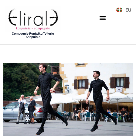
EU
Compagnie Pantxika Telleria
Konpainia