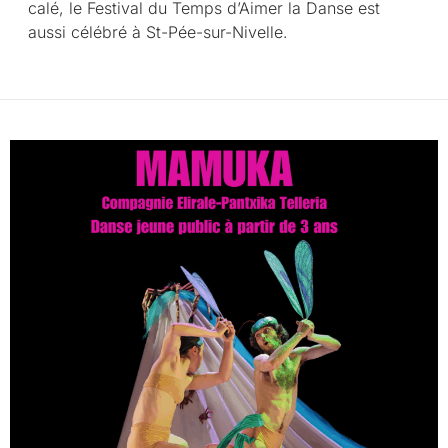
calé, le Festival du Temps d’Aimer la Danse est
aussi célébré à St-Pée-sur-Nivelle.