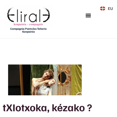
EU
Compagnie Pantxika Telleria
Konpainia
tXIotxoka, kézako ?